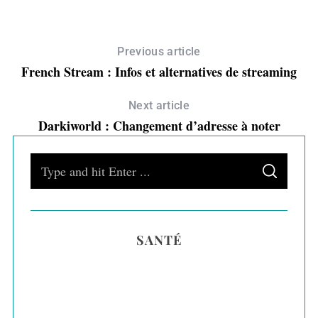
Previous article
French Stream : Infos et alternatives de streaming
Next article
Darkiworld : Changement d’adresse à noter
S
S
e
E
A
a
R
C
H
r
SANTÉ
c
h
f
o