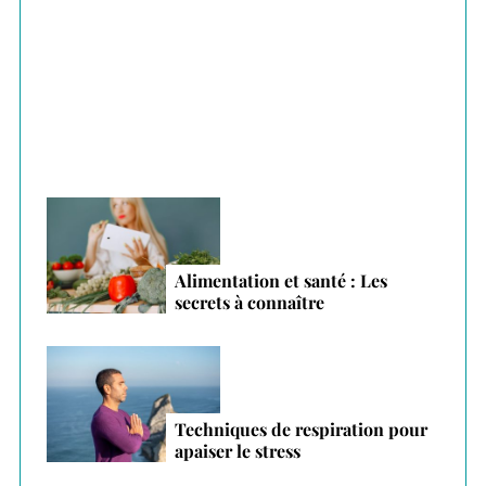
r
Plantes adaptogènes : le secret anti-stress
:
des vacances 2026
Alimentation et santé : Les
secrets à connaître
Techniques de respiration pour
apaiser le stress