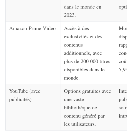
dans le monde en
option
2023.
Amazon Prime Video
Accès à des
Moins 
exclusivités et des
dispon
contenus
rappor
additionnels, avec
concur
plus de 200 000 titres
coût 
disponibles dans le
5,99 €
monde.
YouTube (avec
Options gratuites avec
Interr
publicités)
une vaste
public
bibliothèque de
souve
contenu généré par
intrus
les utilisateurs.