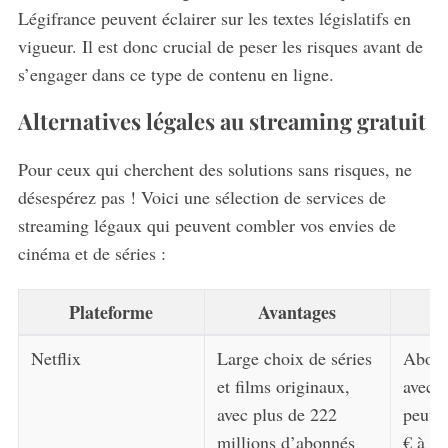
Légifrance peuvent éclairer sur les textes législatifs en
S
vigueur. Il est donc crucial de peser les risques avant de
e
s’engager dans ce type de contenu en ligne.
a
r
Alternatives légales au streaming gratuit
c
h
Pour ceux qui cherchent des solutions sans risques, ne
f
o
désespérez pas ! Voici une sélection de services de
r
streaming légaux qui peuvent combler vos envies de
:
cinéma et de séries :
Plateforme
Avantages
In
Netflix
Large choix de séries
Abonn
et films originaux,
avec d
avec plus de 222
peuven
millions d’abonnés
€ à 17