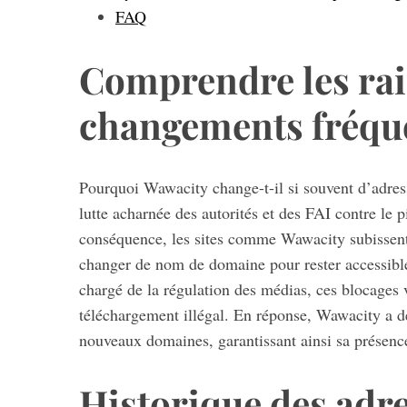
FAQ
Comprendre les rai
S
changements fréque
e
a
r
c
Pourquoi Wawacity change-t-il si souvent d’adres
h
lutte acharnée des autorités et des FAI contre le p
f
o
conséquence, les sites comme Wawacity subissent
r
changer de nom de domaine pour rester accessi
:
chargé de la régulation des médias, ces blocages 
téléchargement illégal. En réponse, Wawacity a d
nouveaux domaines, garantissant ainsi sa présence 
Historique des adr