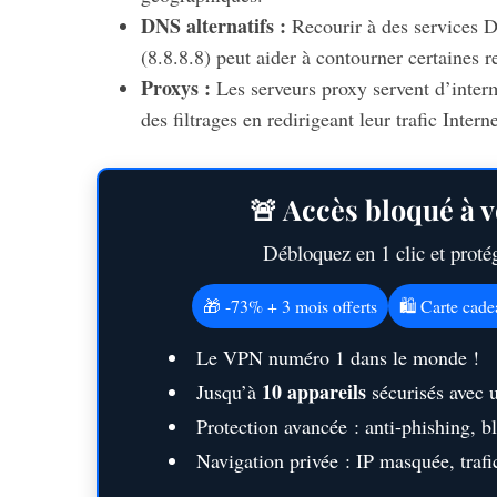
DNS alternatifs :
Recourir à des services 
(8.8.8.8) peut aider à contourner certaines r
Proxys :
Les serveurs proxy servent d’intermé
des filtrages en redirigeant leur trafic Interne
🚨 Accès bloqué à v
Débloquez en 1 clic et prot
🎁 -73% + 3 mois offerts
🛍️ Carte cad
Le VPN numéro 1 dans le monde !
10 appareils
Jusqu’à
sécurisés avec 
Protection avancée : anti-phishing, 
Navigation privée : IP masquée, trafic