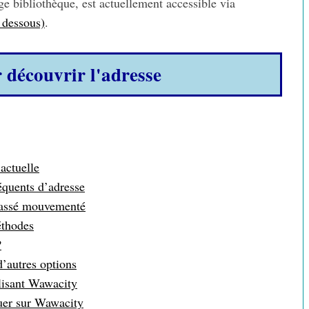
e bibliothèque, est actuellement accessible via
n dessous)
.
r découvrir l'adresse
actuelle
équents d’adresse
passé mouvementé
éthodes
?
d’autres options
ilisant Wawacity
guer sur Wawacity