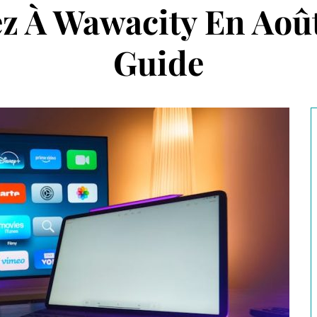
z À Wawacity En Août
Guide