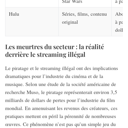
Star Wars
à part
Hulu
Séries, films, contenu
Abonn
original
à part
dollar
S
Les meurtres du secteur : la réalité
e
derrière le streaming illégal
a
r
Le piratage et le streaming illégal ont des implications
c
h
dramatiques pour l’industrie du cinéma et de la
f
musique. Selon une étude de la société américaine de
o
recherche Muso, le piratage représenterait environ 3,5
r
milliards de dollars de pertes pour l’industrie du film
:
mondial. En amenuisant les revenus des créateurs, ces
pratiques mettent en péril la pérennité de nombreuses
œuvres. Ce phénomène n’est pas qu’un simple jeu du