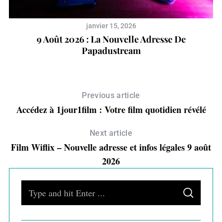
janvier 15, 2026
9 Août 2026 : La Nouvelle Adresse De
T
Papadustream
Previous article
Accédez à 1jour1film : Votre film quotidien révélé
Next article
Film Wiflix – Nouvelle adresse et infos légales 9 août
2026
S
S
e
E
A
a
R
C