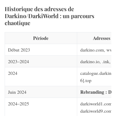
Historique des adresses de
Darkino/DarkiWorld : un parcours
chaotique
Période
Adresses pr
Début 2023
darkino.com, www
2023–2024
darkino.io, .ink, .c
2024
catalogue.darkino.
6].top
Rebranding : Da
Juin 2024
2024–2025
darkiworld1.com à
darkiworld9.com