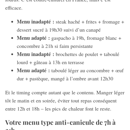
efficace.
Menu inadapté :
steak haché + frites + fromage +
dessert sucré à 19h30 suivi d’un canapé
Menu adapté :
gaspacho à 19h, fromage blanc +
concombre à 21h si faim persistante
Menu inadapté :
brochettes de poulet + taboulé
lourd + gâteau à 13h en terrasse
S
Menu adapté :
taboulé léger au concombre + œuf
e
a
dur + pastèque, mangé à l’ombre avant 12h30
r
c
Et le timing compte autant que le contenu. Manger léger
h
tôt le matin et en soirée, éviter tout repas conséquent
f
entre 12h et 18h – les pics de chaleur font le reste.
o
r
Votre menu type anti-canicule de 7h à
: