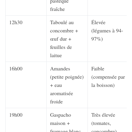
pastèque
fraîche
12h30
Taboulé au
Élevée
concombre +
(légumes à 94-
œuf dur +
97%)
feuilles de
laitue
16h00
Amandes
Faible
(petite poignée)
(compensée par
+ eau
la boisson)
aromatisée
froide
19h00
Gaspacho
Très élevée
maison +
(tomates,
fromage blanc
concombre)