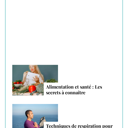
o
r
Plantes adaptogènes : le secret anti-stress
:
des vacances 2026
Alimentation et santé : Les
secrets à connaître
Techniques de respiration pour