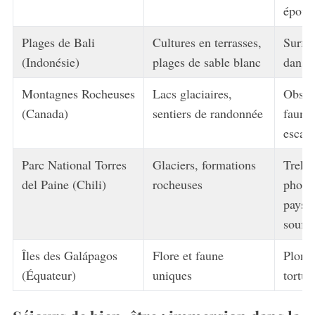
époust
Plages de Bali
Cultures en terrasses,
Surf 
(Indonésie)
plages de sable blanc
dans l
Montagnes Rocheuses
Lacs glaciaires,
Obser
(Canada)
sentiers de randonnée
faune
escal
Parc National Torres
Glaciers, formations
Trekk
del Paine (Chili)
rocheuses
photo
paysag
souffl
Îles des Galápagos
Flore et faune
Plong
(Équateur)
uniques
tortue