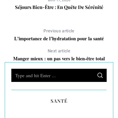
Séjours Bien-Être : En Quête De Sérénité
Previous article
L’importance de l’hydratation pour la santé
Next article
Manger mieux : un pas vers le bien-être total
S
S
e
E
A
a
R
C
H
r
SANTÉ
c
h
f