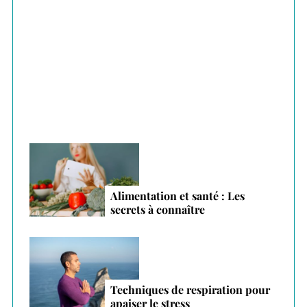
o
r
Plantes adaptogènes : le secret anti-stress
:
des vacances 2026
Alimentation et santé : Les
secrets à connaître
Techniques de respiration pour
apaiser le stress