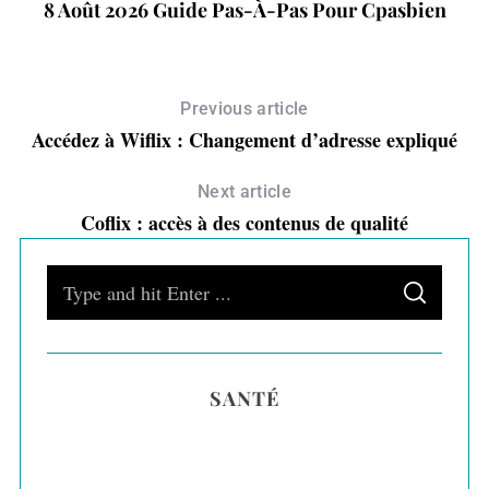
8 Août 2026 Guide Pas-À-Pas Pour Cpasbien
Previous article
Accédez à Wiflix : Changement d’adresse expliqué
Next article
Coflix : accès à des contenus de qualité
S
S
e
E
A
a
R
C
H
r
SANTÉ
c
h
f