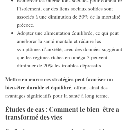
Renforcer les interactions sociales pour combattre
l’isolement, car des liens sociaux solides sont
associés à une diminution de 50% de la mortalité
précoce.
Adopter une alimentation équilibrée, ce qui peut
améliorer la santé mentale et réduire les
symptômes d’anxiété, avec des données suggérant
que les régimes riches en oméga-3 peuvent
S
diminuer de 20% les troubles dépressifs.
e
a
Mettre en œuvre ces stratégies peut favoriser un
r
bien-être durable et équilibré
, offrant ainsi des
c
h
avantages significatifs pour la santé à long terme.
f
Études de cas : Comment le bien-être a
o
r
transformé des vies
: