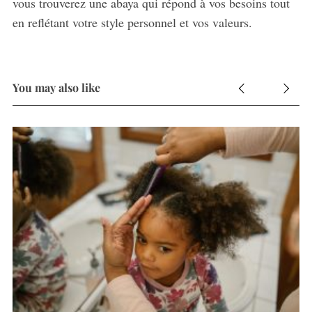
vous trouverez une abaya qui répond à vos besoins tout
en reflétant votre style personnel et vos valeurs.
You may also like
S
e
a
r
c
h
f
o
r