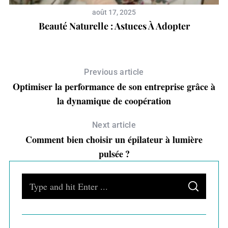
:
août 17, 2025
e
Beauté Naturelle : Astuces À Adopter
Previous article
Optimiser la performance de son entreprise grâce à
la dynamique de coopération
Next article
Comment bien choisir un épilateur à lumière
pulsée ?
S
S
e
E
A
a
R
C
H
r