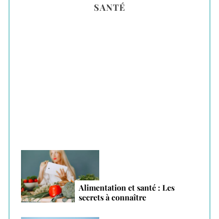
SANTÉ
c
h
f
o
r
Plantes adaptogènes : le secret anti-stress
:
des vacances 2026
Alimentation et santé : Les
secrets à connaître