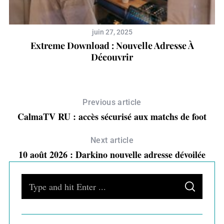
juin 27, 2025
Extreme Download : Nouvelle Adresse À
Découvrir
Previous article
CalmaTV RU : accès sécurisé aux matchs de foot
Next article
10 août 2026 : Darkino nouvelle adresse dévoilée
S
S
e
E
A
a
R
C
H
r