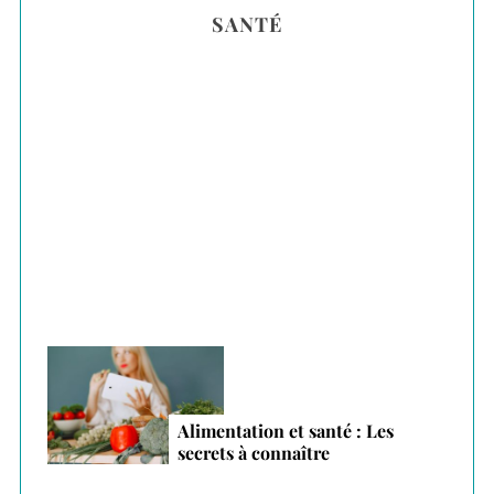
SANTÉ
c
h
f
o
r
Plantes adaptogènes : le secret anti-stress
:
des vacances 2026
Alimentation et santé : Les
secrets à connaître