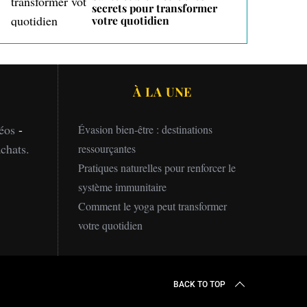
secrets pour transformer
votre quotidien
À LA UNE
éos
-
Évasion bien-être : destinations
chats.
ressourçantes
Pratiques naturelles pour renforcer le
système immunitaire
Comment le yoga peut transformer
votre quotidien
BACK TO TOP