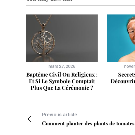
e
a
r
c
h
f
o
r
:
mars 27, 2026
novem
Baptême Civil Ou Religieux :
Secret
Et Si Le Symbole Comptait
Découvri
Plus Que La Cérémonie ?
Previous article
Comment planter des plants de tomates