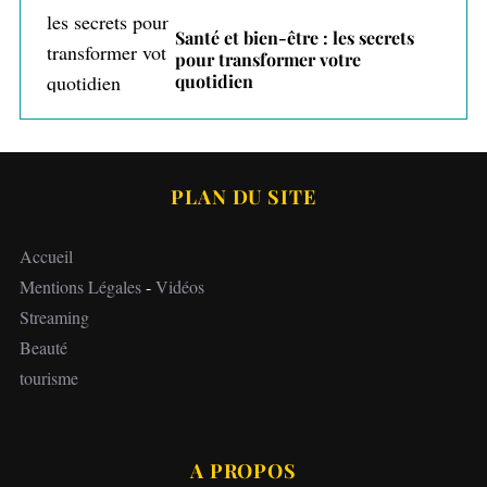
Santé et bien-être : les secrets
pour transformer votre
quotidien
PLAN DU SITE
Accueil
Mentions Légales
-
Vidéos
Streaming
Beauté
tourisme
A PROPOS