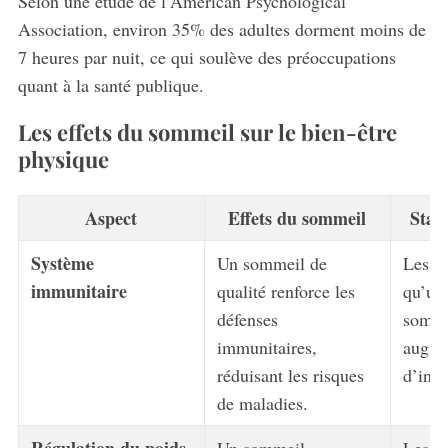
Selon une étude de l’American Psychological
Association, environ 35% des adultes dorment moins de
7 heures par nuit, ce qui soulève des préoccupations
quant à la santé publique.
Les effets du sommeil sur le bien-être
physique
Aspect
Effets du sommeil
Stat
Système
Un sommeil de
Les é
immunitaire
qualité renforce les
qu’un
défenses
somme
immunitaires,
augme
réduisant les risques
d’infe
de maladies.