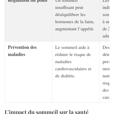
Régulation du poids
Un sommeil
Les r
insuffisant peut
indiq
déséquilibrer les
sommei
hormones de la faim,
à une 
3
augmentant l’appétit.
de
adulte
Prévention des
Le sommeil aide à
Des é
maladies
réduire le risque de
démon
maladies
perso
cardiovasculaires et
moins
de diabète.
nuit 
risque
des m
cardia
L’impact du sommeil sur la santé