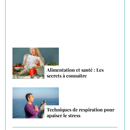
Plantes adaptogènes : le secret anti-stress
:
des vacances 2026
Alimentation et santé : Les
secrets à connaître
Techniques de respiration pour
apaiser le stress