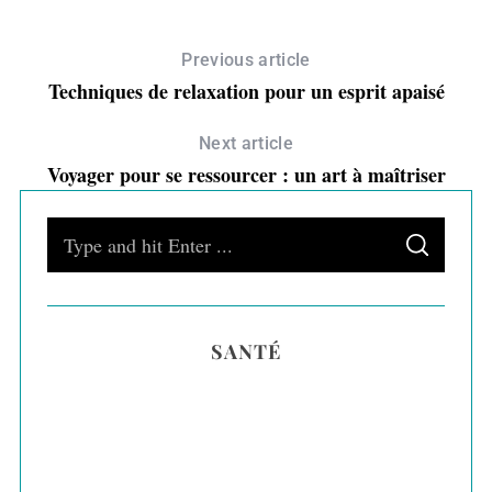
Previous article
Techniques de relaxation pour un esprit apaisé
Next article
Voyager pour se ressourcer : un art à maîtriser
S
S
e
E
A
a
R
C
H
r
SANTÉ
c
h
f
o
r