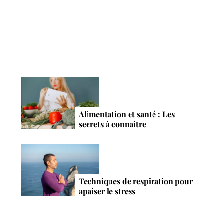
Plantes adaptogènes : le secret anti-stress
:
des vacances 2026
Alimentation et santé : Les
secrets à connaître
Techniques de respiration pour
apaiser le stress