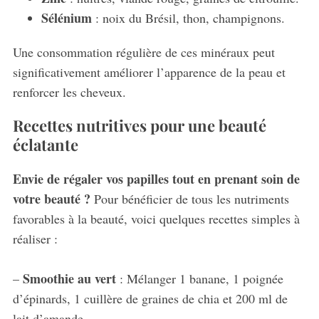
e
Sélénium
: noix du Brésil, thon, champignons.
a
r
Une consommation régulière de ces minéraux peut
c
significativement améliorer l’apparence de la peau et
h
f
renforcer les cheveux.
o
r
Recettes nutritives pour une beauté
:
éclatante
Envie de régaler vos papilles tout en prenant soin de
votre beauté ?
Pour bénéficier de tous les nutriments
favorables à la beauté, voici quelques recettes simples à
réaliser :
Smoothie au vert
–
: Mélanger 1 banane, 1 poignée
d’épinards, 1 cuillère de graines de chia et 200 ml de
lait d’amande.