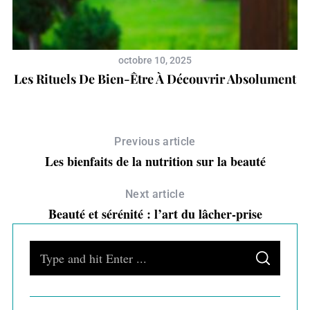
octobre 10, 2025
Les Rituels De Bien-Être À Découvrir Absolument
Previous article
Les bienfaits de la nutrition sur la beauté
Next article
Beauté et sérénité : l’art du lâcher-prise
S
S
e
E
A
a
R
C
H
r