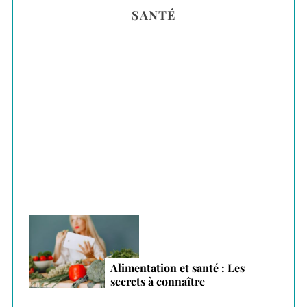
SANTÉ
c
h
f
o
r
Plantes adaptogènes : le secret anti-stress
:
des vacances 2026
Alimentation et santé : Les
secrets à connaître