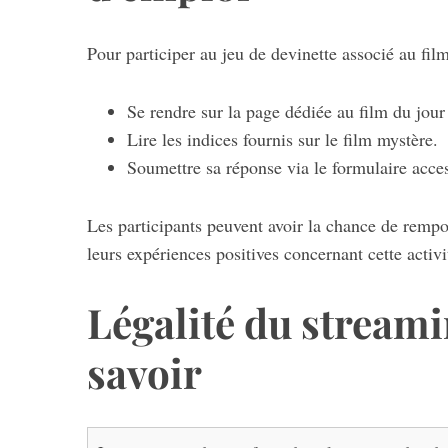
Pour participer au jeu de devinette associé au film 
S
Se rendre sur la page dédiée au film du jour
e
Lire les indices fournis sur le film mystère.
a
Soumettre sa réponse via le formulaire acce
r
c
h
Les participants peuvent avoir la chance de rempor
f
leurs expériences positives concernant cette activi
o
r
:
Légalité du streami
savoir