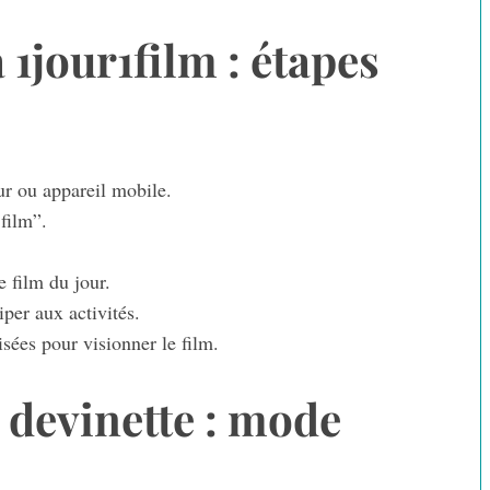
1jour1film : étapes
ur ou appareil mobile.
film”.
e film du jour.
per aux activités.
sées pour visionner le film.
e devinette : mode