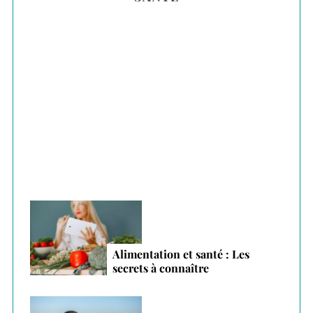
h
f
o
r
Plantes adaptogènes : le secret anti-stress
:
des vacances 2026
Alimentation et santé : Les
secrets à connaître