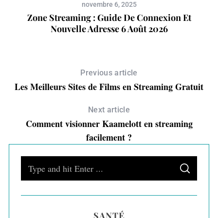
novembre 6, 2025
ur
Zone Streaming : Guide De Connexion Et
D
Nouvelle Adresse 6 Août 2026
Previous article
Les Meilleurs Sites de Films en Streaming Gratuit
Next article
Comment visionner Kaamelott en streaming
facilement ?
S
S
e
E
A
a
R
C
H
r
SANTÉ
c