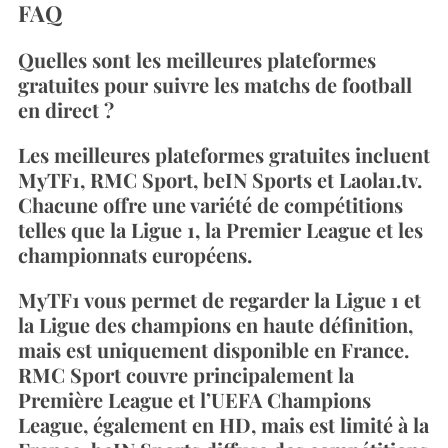
FAQ
Quelles sont les meilleures plateformes
gratuites pour suivre les matchs de football
S
en direct ?
e
a
Les meilleures plateformes gratuites incluent
r
MyTF1, RMC Sport, beIN Sports et Laola1.tv.
c
h
Chacune offre une variété de compétitions
f
telles que la Ligue 1, la Premier League et les
o
championnats européens.
r
:
MyTF1 vous permet de regarder la Ligue 1 et
la Ligue des champions en haute définition,
mais est uniquement disponible en France.
RMC Sport couvre principalement la
Première League et l’UEFA Champions
League, également en HD, mais est limité à la