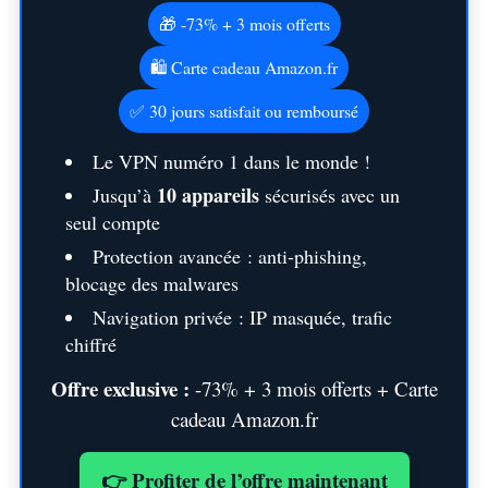
🎁 -73% + 3 mois offerts
🛍️ Carte cadeau Amazon.fr
✅ 30 jours satisfait ou remboursé
Le VPN numéro 1 dans le monde !
10 appareils
Jusqu’à
sécurisés avec un
seul compte
Protection avancée : anti-phishing,
blocage des malwares
Navigation privée : IP masquée, trafic
chiffré
Offre exclusive :
-73% + 3 mois offerts + Carte
cadeau Amazon.fr
👉 Profiter de l’offre maintenant