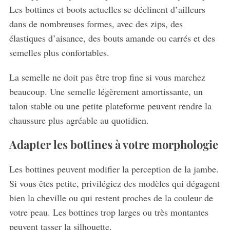
Les bottines et boots actuelles se déclinent d’ailleurs
dans de nombreuses formes, avec des zips, des
S
élastiques d’aisance, des bouts amande ou carrés et des
e
semelles plus confortables.
a
r
La semelle ne doit pas être trop fine si vous marchez
c
beaucoup. Une semelle légèrement amortissante, un
h
f
talon stable ou une petite plateforme peuvent rendre la
o
chaussure plus agréable au quotidien.
r
:
Adapter les bottines à votre morphologie
Les bottines peuvent modifier la perception de la jambe.
Si vous êtes petite, privilégiez des modèles qui dégagent
bien la cheville ou qui restent proches de la couleur de
votre peau. Les bottines trop larges ou très montantes
peuvent tasser la silhouette.