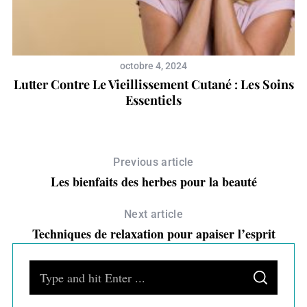
octobre 4, 2024
Lutter Contre Le Vieillissement Cutané : Les Soins
Essentiels
Previous article
Les bienfaits des herbes pour la beauté
Next article
Techniques de relaxation pour apaiser l’esprit
S
S
e
E
A
R