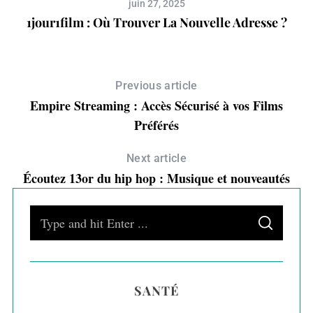
juin 27, 2025
ût
1jour1film : Où Trouver La Nouvelle Adresse ?
Previous article
Empire Streaming : Accès Sécurisé à vos Films
Préférés
Next article
Écoutez 13or du hip hop : Musique et nouveautés
S
S
e
E
A
a
R
C
H
r
SANTÉ
c
h