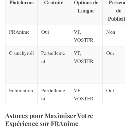
Plateforme
Gratuité
Options de
Présence
Langue
de
Publicités
S
FRAnime
Oui
VF,
Non
e
VOSTFR
a
r
Crunchyroll
Partielleme
VF,
Oui
c
nt
VOSTFR
h
f
o
r
:
Funimation
Partielleme
VF,
Oui
nt
VOSTFR
Astuces pour Maximiser Votre
Expérience sur FRAnime