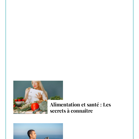
f
o
r
Plantes adaptogènes : le secret anti-stress
:
des vacances 2026
Alimentation et santé : Les
secrets à connaître