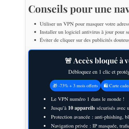
Conseils pour une nav
Utiliser un VPN pour masquer votre adress
S
Installer un logiciel antivirus à jour pour s
e
Éviter de cliquer sur des publicités douteu
a
r
c
🚨 Accès bloqué à v
h
f
Débloquez en 1 clic et prot
o
r
🎁 -73% + 3 mois offerts
🛍️ Carte cad
:
Le VPN numéro 1 dans le monde !
10 appareils
Jusqu’à
sécurisés avec 
Protection avancée : anti-phishing, 
Navigation privée : IP masquée, trafic