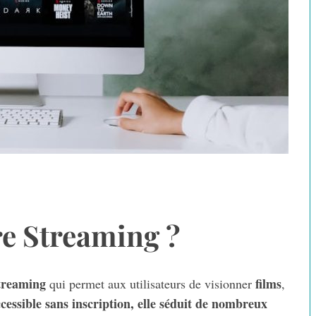
e Streaming ?
treaming
films
qui permet aux utilisateurs de visionner
,
cessible sans inscription, elle séduit de nombreux