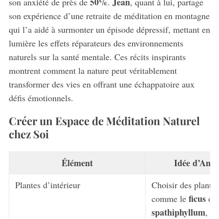
50%
Jean
son anxiété de près de
.
, quant à lui, partage
son expérience d’une retraite de méditation en montagne
qui l’a aidé à surmonter un épisode dépressif, mettant en
lumière les effets réparateurs des environnements
naturels sur la santé mentale. Ces récits inspirants
montrent comment la nature peut véritablement
transformer des vies en offrant une échappatoire aux
défis émotionnels.
S
Créer un Espace de Méditation Naturel
e
chez Soi
a
r
c
Élément
Idée d’Amé
h
f
Plantes d’intérieur
Choisir des plantes
o
ficus
comme le
ou 
r
spathiphyllum
, p
: