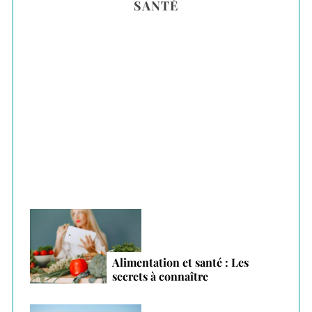
SANTÉ
c
h
f
o
r
Plantes adaptogènes : le secret anti-stress
:
des vacances 2026
Alimentation et santé : Les
secrets à connaître