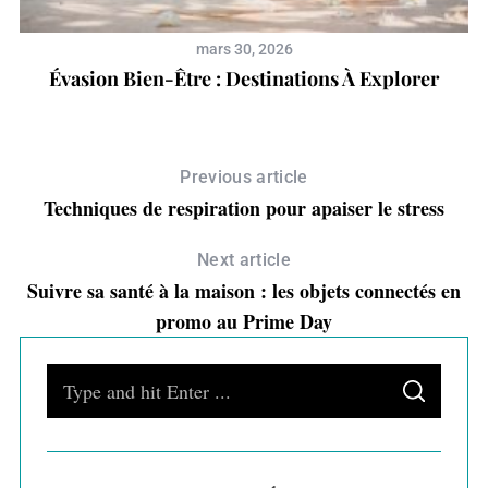
mars 30, 2026
Évasion Bien-Être : Destinations À Explorer
Previous article
Techniques de respiration pour apaiser le stress
Next article
Suivre sa santé à la maison : les objets connectés en
promo au Prime Day
S
S
e
E
A
a
R
C
H
r