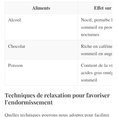
Aliments
Effet sur l
Alcool
Nocif, perturbe le 
sommeil en provoqu
nocturnes
S
e
Chocolat
Riche en caféine, p
a
sommeil en augmen
r
c
Poisson
Contient de la vit
h
f
acides gras oméga-3
o
sommeil
r
:
Techniques de relaxation pour favoriser
l’endormissement
Quelles techniques pouvons-nous adopter pour faciliter