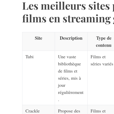
Les meilleurs sites
films en streaming 
S
e
Site
a
Description
Type de
r
contenu
c
h
Tubi
Une vaste
Films et
f
bibliothèque
séries variés
o
de films et
r
:
séries, mis à
jour
régulièrement
.
Crackle
Propose des
Films et