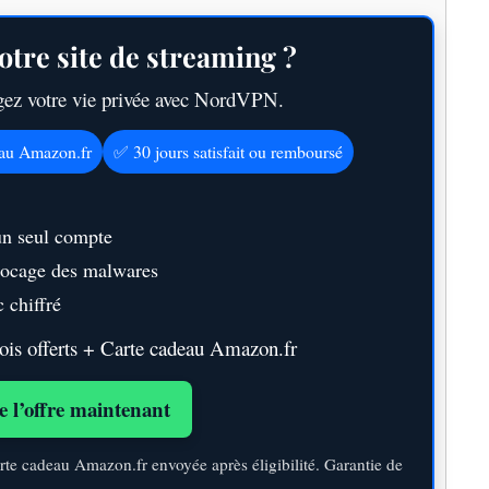
otre site de streaming ?
égez votre vie privée avec NordVPN.
eau Amazon.fr
✅ 30 jours satisfait ou remboursé
un seul compte
blocage des malwares
 chiffré
s offerts + Carte cadeau Amazon.fr
e l’offre maintenant
rte cadeau Amazon.fr envoyée après éligibilité. Garantie de