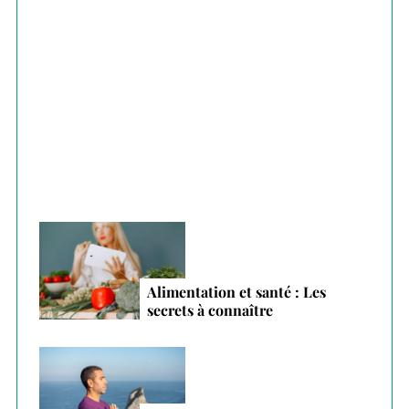
f
o
r
Plantes adaptogènes : le secret anti-stress
:
des vacances 2026
Alimentation et santé : Les
secrets à connaître