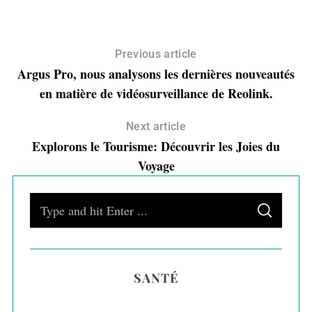
S
e
Previous article
a
Argus Pro, nous analysons les dernières nouveautés
r
en matière de vidéosurveillance de Reolink.
c
h
Next article
f
Explorons le Tourisme: Découvrir les Joies du
o
r
Voyage
:
S
S
e
E
A
a
R
C
H
r
SANTÉ
c
h