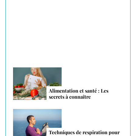
o
r
Plantes adaptogènes : le secret anti-stress
:
des vacances 2026
Alimentation et santé : Les
secrets à connaître
Techniques de respiration pour