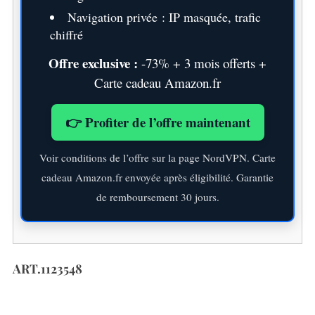
Navigation privée : IP masquée, trafic
chiffré
Offre exclusive :
-73% + 3 mois offerts +
Carte cadeau Amazon.fr
S
👉 Profiter de l’offre maintenant
e
a
Voir conditions de l’offre sur la page NordVPN. Carte
r
c
cadeau Amazon.fr envoyée après éligibilité. Garantie
h
de remboursement 30 jours.
f
o
r
:
ART.1123548