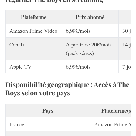
Plateforme
Prix abonné
E
Amazon Prime Video
6,99€/mois
30 jou
Canal+
A partir de 20€/mois
14 jou
(pack séries)
Apple TV+
6,99€/mois
7 jour
Disponibilité géographique : Accès à The
Boys selon votre pays
Pays
Plateforme(s) 
France
Amazon Prime Vid