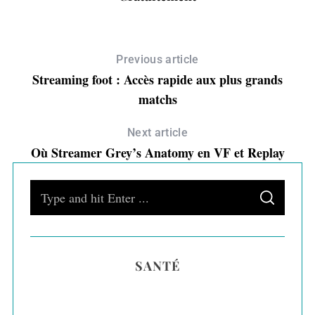
Previous article
Streaming foot : Accès rapide aux plus grands
matchs
Next article
Où Streamer Grey’s Anatomy en VF et Replay
S
S
e
E
A
a
R
C
H
r
SANTÉ
c
h
f