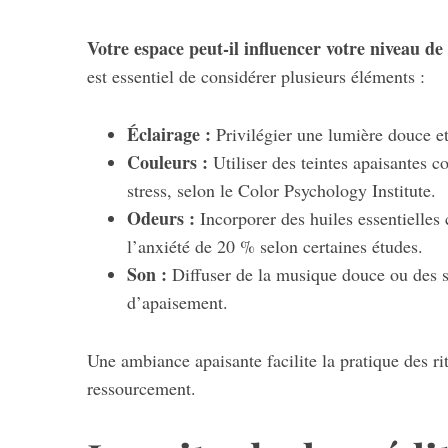
Votre espace peut-il influencer votre niveau de
est essentiel de considérer plusieurs éléments :
S
e
Éclairage :
Privilégier une lumière douce et
a
Couleurs :
Utiliser des teintes apaisantes c
r
stress, selon le Color Psychology Institute.
c
h
Odeurs :
Incorporer des huiles essentielles
f
l’anxiété de 20 % selon certaines études.
o
Son :
Diffuser de la musique douce ou des son
r
d’apaisement.
:
Une ambiance apaisante facilite la pratique des ri
ressourcement.