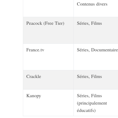
Contenus divers
Peacock (Free Tier)
Séries, Films
S
e
a
r
France.tv
Séries, Documentaire
c
h
f
o
r
Crackle
Séries, Films
:
Kanopy
Séries, Films
(principalement
éducatifs)