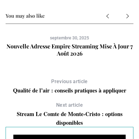
You may also like
septembre 30, 2025
Nouvelle Adresse Empire Streaming Mise À Jour 7
Août 2026
Previous article
Qualité de l’air : conseils pratiques à appliquer
Next article
Stream Le Comte de Monte-Cristo : options
disponibles
D
S