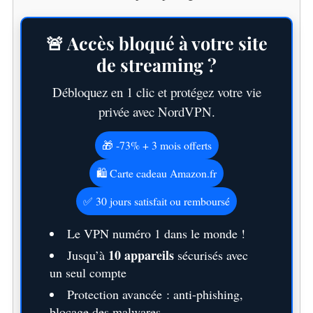
🚨 Accès bloqué à votre site
de streaming ?
Débloquez en 1 clic et protégez votre vie
privée avec NordVPN.
🎁 -73% + 3 mois offerts
S
🛍️ Carte cadeau Amazon.fr
e
a
✅ 30 jours satisfait ou remboursé
r
c
Le VPN numéro 1 dans le monde !
h
10 appareils
Jusqu’à
sécurisés avec
f
un seul compte
o
r
Protection avancée : anti-phishing,
:
blocage des malwares