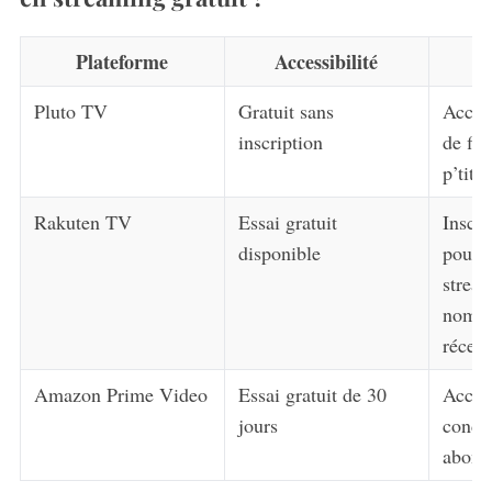
Plateforme
Accessibilité
Pluto TV
Gratuit sans
Accès 
inscription
de fil
p’tit 
Rakuten TV
Essai gratuit
Inscri
disponible
pour l
strea
nombr
récent
Amazon Prime Video
Essai gratuit de 30
Accès
jours
condi
abonn