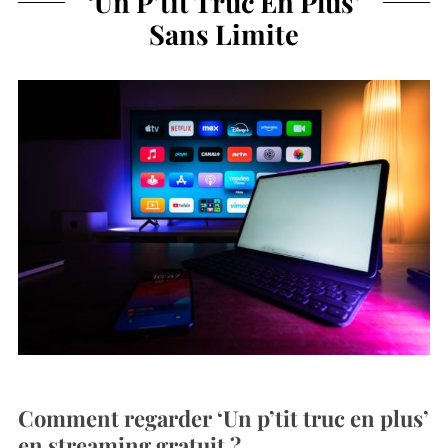
‘Un P’tit Truc En Plus’
Sans Limite
Comment regarder ‘Un p’tit truc en plus’
en streaming gratuit ?